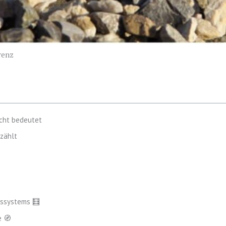
renz
icht bedeutet
 zählt
gssystems 🧮
e 🧭