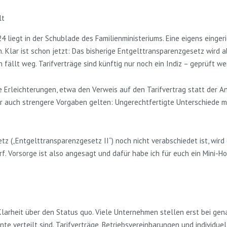
lt
liegt in der Schublade des Familienministeriums. Eine eigens einger
 Klar ist schon jetzt: Das bisherige Entgelttransparenzgesetz wird 
fällt weg. Tarifverträge sind künftig nur noch ein Indiz – geprüft w
 Erleichterungen, etwa den Verweis auf den Tarifvertrag statt der 
r auch strengere Vorgaben gelten: Ungerechtfertigte Unterschiede m
(„Entgelttransparenzgesetz II“) noch nicht verabschiedet ist, wird e
rf. Vorsorge ist also angesagt und dafür habe ich für euch ein Mini-H
arheit über den Status quo. Viele Unternehmen stellen erst bei gena
 verteilt sind. Tarifverträge, Betriebsvereinbarungen und individue