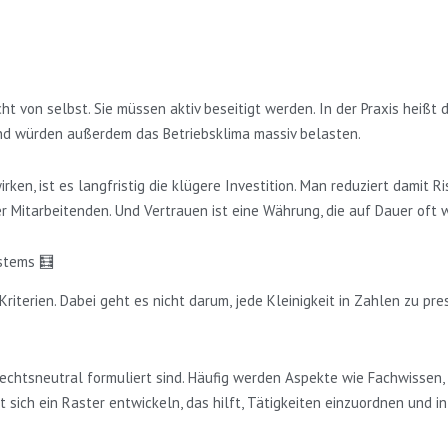
t von selbst. Sie müssen aktiv beseitigt werden. In der Praxis heißt
nd würden außerdem das Betriebsklima massiv belasten.
n, ist es langfristig die klügere Investition. Man reduziert damit 
r Mitarbeitenden. Und Vertrauen ist eine Währung, die auf Dauer oft we
stems 🧮
iterien. Dabei geht es nicht darum, jede Kleinigkeit in Zahlen zu pr
chlechtsneutral formuliert sind. Häufig werden Aspekte wie Fachwisse
sich ein Raster entwickeln, das hilft, Tätigkeiten einzuordnen und i