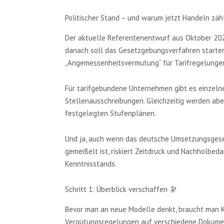
Politischer Stand – und warum jetzt Handeln zäh
Der aktuelle Referentenentwurf aus Oktober 2024 
danach soll das Gesetzgebungsverfahren starten.
„Angemessenheitsvermutung“ für Tarifregelungen 
Für tarifgebundene Unternehmen gibt es einzelne
Stellenausschreibungen. Gleichzeitig werden abe
festgelegten Stufenplänen.
Und ja, auch wenn das deutsche Umsetzungsgesetz 
gemeißelt ist, riskiert Zeitdruck und Nachholbeda
Kenntnisstands.
Schritt 1: Überblick verschaffen 🔭
Bevor man an neue Modelle denkt, braucht man Kl
Vergütungsregelungen auf verschiedene Dokumente