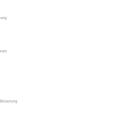
tung
onen
 Belastung