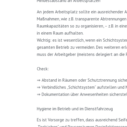
Mindestabstand an Arbeitsplätzen
An jedem Arbeitsplatz sollte ein ausreichender A
Maßnahmen, wie z.B. transparente Abtrennungen (
Raumkapazitäten so zu organisieren, – z.B. in 
in einem Raum aufhalten.
Wichtig: es ist wesentlich, wenn ein Schichtsyste
gesamten Betrieb zu vermeiden. Des weiteren erl
muss der Arbeitgeber (meistens delegiert an die
Check:
⇒ Abstand in Räumen oder Schutztrennung siche
⇒ Verbindliches „Schichtsystem“ aufstellen und 
⇒ Dokumentation über Anwesenheiten sicherstel
Hygiene im Betrieb und im Dienstfahrzeug
Es ist Vorsorge zu treffen, dass ausreichend Sei
„Teeküchen“ und Pausenräumen Desinfektionsspen