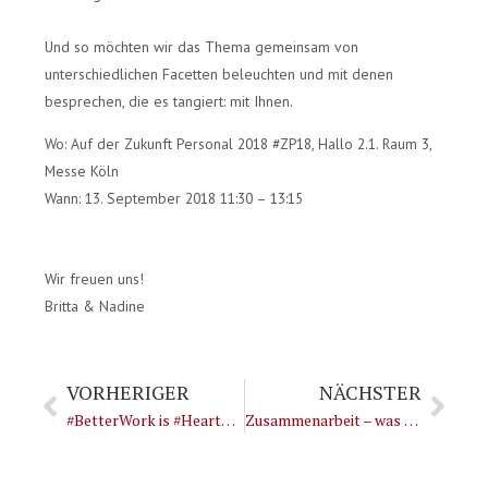
Und so möchten wir das Thema gemeinsam von
unterschiedlichen Facetten beleuchten und mit denen
besprechen, die es tangiert: mit Ihnen.
Wo: Auf der Zukunft Personal 2018 #ZP18, Hallo 2.1. Raum 3,
Messe Köln
Wann: 13. September 2018 11:30 – 13:15
Wir freuen uns!
Britta & Nadine
Zurück
Näch
VORHERIGER
NÄCHSTER
#BetterWork is #HeartWork
Zusammenarbeit – was hat das mit Karriere zu tun?