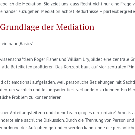
e ich die Mediation: Sie zeigt uns, dass Recht nicht nur eine Frage 
einander zuzugehen. Mediation achtet Bedürfnisse – parteiübergreifen
 Grundlage der Mediation
ein paar „Basics“:
ssenschaftlern Roger Fisher und William Ury, bildet eine zentrale Gru
alle Beteiligten profitieren. Das Konzept baut auf vier zentralen Prin
sind oft emotional aufgeladen, weil persönliche Beziehungen mit Sac
en, um sachlich und lösungsorientiert verhandeln zu können. Ein Media
tliche Problem zu konzentrieren.
 einer Abteilungsleiterin und ihrem Team ging es um „unfaire“ Arbeitsv
inderte eine sachliche Diskussion. Durch die Trennung von Person und
uzuordnung der Aufgaben gefunden werden kann, ohne die persönliche