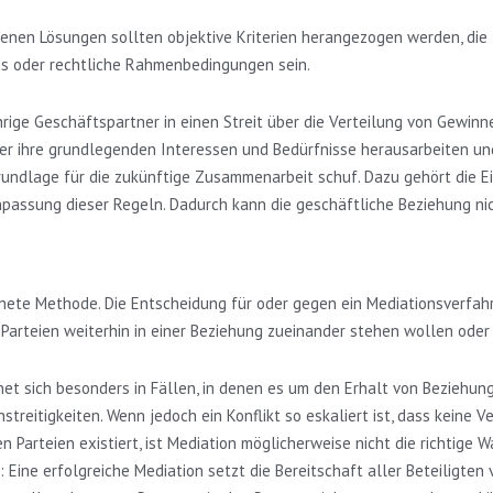
enen Lösungen sollten objektive Kriterien herangezogen werden, die f
ds oder rechtliche Rahmenbedingungen sein.
ährige Geschäftspartner in einen Streit über die Verteilung von Gewi
er ihre grundlegenden Interessen und Bedürfnisse herausarbeiten und 
rundlage für die zukünftige Zusammenarbeit schuf. Dazu gehört die E
assung dieser Regeln. Dadurch kann die geschäftliche Beziehung nic
eignete Methode. Die Entscheidung für oder gegen ein Mediationsverfa
arteien weiterhin in einer Beziehung zueinander stehen wollen oder m
net sich besonders in Fällen, in denen es um den Erhalt von Beziehunge
streitigkeiten. Wenn jedoch ein Konflikt so eskaliert ist, dass keine
Parteien existiert, ist Mediation möglicherweise nicht die richtige W
: Eine erfolgreiche Mediation setzt die Bereitschaft aller Beteiligten