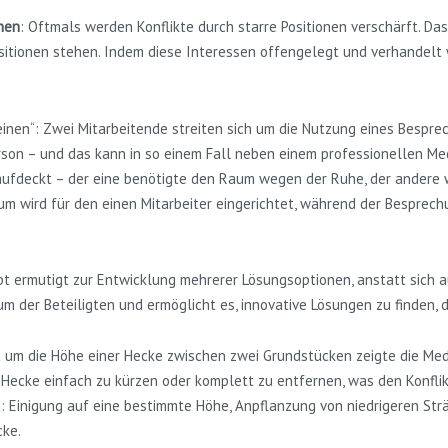
nen
: Oftmals werden Konflikte durch starre Positionen verschärft. Da
ositionen stehen. Indem diese Interessen offengelegt und verhandel
leinen“: Zwei Mitarbeitende streiten sich um die Nutzung eines Bespre
rson – und das kann in so einem Fall neben einem professionellen Me
 aufdeckt – der eine benötigte den Raum wegen der Ruhe, der andere 
aum wird für den einen Mitarbeiter eingerichtet, während der Bespre
t ermutigt zur Entwicklung mehrerer Lösungsoptionen, anstatt sich au
m der Beteiligten und ermöglicht es, innovative Lösungen zu finden, d
t um die Höhe einer Hecke zwischen zwei Grundstücken zeigte die Medi
Hecke einfach zu kürzen oder komplett zu entfernen, was den Konflik
 Einigung auf eine bestimmte Höhe, Anpflanzung von niedrigeren Strä
cke.