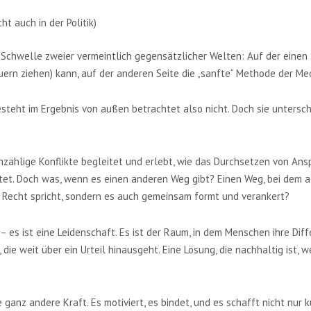
t auch in der Politik)
 Schwelle zweier vermeintlich gegensätzlicher Welten: Auf der einen 
rn ziehen) kann, auf der anderen Seite die „sanfte“ Methode der Medi
teht im Ergebnis von außen betrachtet also nicht. Doch sie untersch
zählige Konflikte begleitet und erlebt, wie das Durchsetzen von Ansp
et. Doch was, wenn es einen anderen Weg gibt? Einen Weg, bei dem al
 Recht spricht, sondern es auch gemeinsam formt und verankert?
 – es ist eine Leidenschaft. Es ist der Raum, in dem Menschen ihre Di
ie weit über ein Urteil hinausgeht. Eine Lösung, die nachhaltig ist, 
anz andere Kraft. Es motiviert, es bindet, und es schafft nicht nur ku