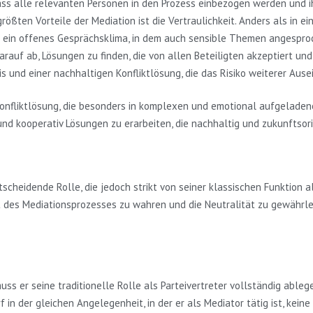
dass alle relevanten Personen in den Prozess einbezogen werden und 
 größten Vorteile der Mediation ist die Vertraulichkeit. Anders als in
ert ein offenes Gesprächsklima, in dem auch sensible Themen angespr
darauf ab, Lösungen zu finden, die von allen Beteiligten akzeptiert un
s und einer nachhaltigen Konfliktlösung, die das Risiko weiterer Aus
onfliktlösung, die besonders in komplexen und emotional aufgeladenen
nd kooperativ Lösungen zu erarbeiten, die nachhaltig und zukunftsorie
scheidende Rolle, die jedoch strikt von seiner klassischen Funktion als
ät des Mediationsprozesses zu wahren und die Neutralität zu gewährlei
ss er seine traditionelle Rolle als Parteivertreter vollständig ablege
in der gleichen Angelegenheit, in der er als Mediator tätig ist, kein