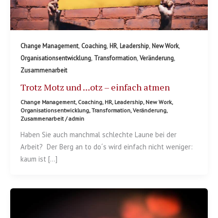
,
,
,
,
,
Change Management
Coaching
HR
Leadership
New Work
,
,
,
Organisationsentwicklung
Transformation
Veränderung
Zusammenarbeit
Trotz Motz und …otz – einfach atmen
Change Management
,
Coaching
,
HR
,
Leadership
,
New Work
,
Organisationsentwicklung
,
Transformation
,
Veränderung
,
Zusammenarbeit
/
admin
Haben Sie auch manchmal schlechte Laune bei der
Arbeit? Der Berg an to do´s wird einfach nicht weniger:
kaum ist […]