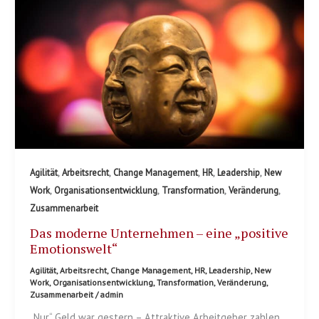
,
,
,
,
,
Agilität
Arbeitsrecht
Change Management
HR
Leadership
New
,
,
,
,
Work
Organisationsentwicklung
Transformation
Veränderung
Zusammenarbeit
Das moderne Unternehmen – eine „positive
Emotionswelt“
Agilität
,
Arbeitsrecht
,
Change Management
,
HR
,
Leadership
,
New
Work
,
Organisationsentwicklung
,
Transformation
,
Veränderung
,
Zusammenarbeit
/
admin
„Nur“ Geld war gestern – Attraktive Arbeitgeber zahlen